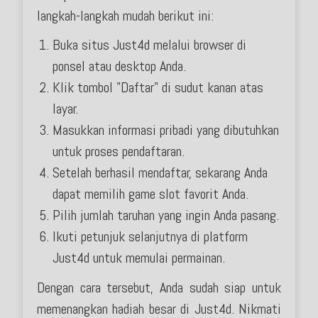
langkah-langkah mudah berikut ini:
Buka situs Just4d melalui browser di
ponsel atau desktop Anda.
Klik tombol "Daftar" di sudut kanan atas
layar.
Masukkan informasi pribadi yang dibutuhkan
untuk proses pendaftaran.
Setelah berhasil mendaftar, sekarang Anda
dapat memilih game slot favorit Anda.
Pilih jumlah taruhan yang ingin Anda pasang.
Ikuti petunjuk selanjutnya di platform
Just4d untuk memulai permainan.
Dengan cara tersebut, Anda sudah siap untuk
memenangkan hadiah besar di Just4d. Nikmati