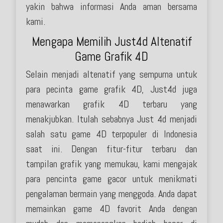
yakin bahwa informasi Anda aman bersama
kami.
Mengapa Memilih Just4d Altenatif
Game Grafik 4D
Selain menjadi altenatif yang sempurna untuk
para pecinta game grafik 4D, Just4d juga
menawarkan grafik 4D terbaru yang
menakjubkan. Itulah sebabnya Just 4d menjadi
salah satu game 4D terpopuler di Indonesia
saat ini. Dengan fitur-fitur terbaru dan
tampilan grafik yang memukau, kami mengajak
para pencinta game gacor untuk menikmati
pengalaman bermain yang menggoda. Anda dapat
memainkan game 4D favorit Anda dengan