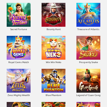
Sacred Fortune
Bounty Hunt
Treasure of Atlantis
Royal Gems Match
Win Win Neko
Prosperity Snake
Zeus Mighty Wealth
Blue Phantom
Legend of Guan Gong