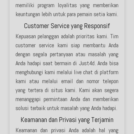
memiliki program loyalitas yang memberikan
keuntungan lebih untuk para pemain setia kami.
Customer Service yang Responsif
Kepuasan pelanggan adalah prioritas kami. Tim
customer service kami siap membantu Anda
dengan segala pertanyaan atau masalah yang
Anda hadapi saat bermain di Just4d. Anda bisa
menghubungi kami melalui live chat di platform
kami atau melalui email dan nomor telepon
yang tertera di situs kami. Kami akan segera
menanggapi permintaan Anda dan memberikan
solusi terbaik untuk masalah yang Anda hadapi.
Keamanan dan Privasi yang Terjamin
Keamanan dan privasi Anda adalah hal yang