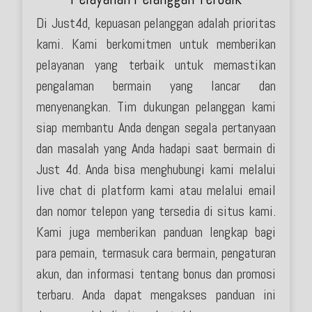
Di Just4d, kepuasan pelanggan adalah prioritas
kami. Kami berkomitmen untuk memberikan
pelayanan yang terbaik untuk memastikan
pengalaman bermain yang lancar dan
menyenangkan. Tim dukungan pelanggan kami
siap membantu Anda dengan segala pertanyaan
dan masalah yang Anda hadapi saat bermain di
Just 4d. Anda bisa menghubungi kami melalui
live chat di platform kami atau melalui email
dan nomor telepon yang tersedia di situs kami.
Kami juga memberikan panduan lengkap bagi
para pemain, termasuk cara bermain, pengaturan
akun, dan informasi tentang bonus dan promosi
terbaru. Anda dapat mengakses panduan ini