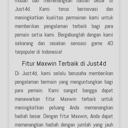
mudah dan memenangkan hadiah besar di
Just4d. Kami terus berinovasi dan
meningkatkan kualitas permainan kami untuk
memberikan pengalaman terbaik bagi para
pemain setia kami. Bergabunglah dengan kami
sekarang dan rasakan sensasi game 4D
terpopuler di Indonesia!
Fitur Maxwin Terbaik di Just4d
Di Just4d, kami selalu berusaha memberikan
pengalaman bermain yang menguntungkan bagi
para pemain. Kami sangat bangga dapat
menawarkan fitur Maxwin terbaik untuk
meningkatkan peluang Anda memenangkan
hadiah besar. Dengan fitur Maxwin, Anda dapat
memenangkan hadiah dengan jumlah yang jauh