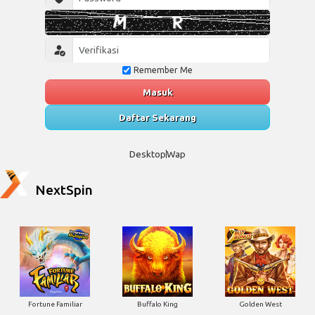
Remember Me
Masuk
Daftar Sekarang
Desktop
Wap
NextSpin
Fortune Familiar
Buffalo King
Golden West