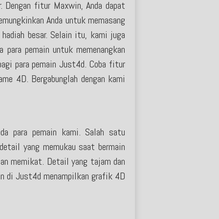
. Dengan fitur Maxwin, Anda dapat
i memungkinkan Anda untuk memasang
adiah besar. Selain itu, kami juga
da para pemain untuk memenangkan
agi para pemain Just4d. Coba fitur
 game 4D. Bergabunglah dengan kami
da para pemain kami. Salah satu
 detail yang memukau saat bermain
dan memikat. Detail yang tajam dan
nan di Just4d menampilkan grafik 4D