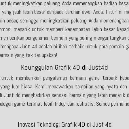
untuk meningkatkan peluang Anda memenangkan hadiah besar
yang jauh lebih besar daripada taruhan awal Anda. Fitur in
bih besar, sehingga meningkatkan peluang Anda memenangkan h
romosi menarik untuk memberi kesempatan lebih besar kepa
a memberikan pengalaman bermain yang paling menguntungkan b
 mengapa Just 4d adalah pilihan terbaik untuk para pemain
ermain yang tak terlupakan!
Keunggulan Grafik 4D di Just4d
a untuk memberikan pengalaman bermain game terbaik kepa
 yang luar biasa. Kami menawarkan tampilan yang nyata dan
di Just 4d menghadirkan sensasi bermain yang lebih menarik 
degan game terlihat lebih hidup dan realistis. Semua permai
Inovasi Teknologi Grafik 4D di Just 4d