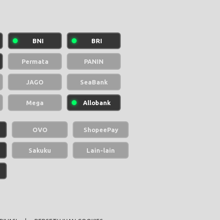
BNI
BRI
Permata
PANIN
JAGO
SeaBank
Mega
Allobank
OVO
ShopeePay
Sakuku
Lain-lain