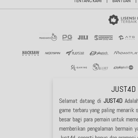
TENTANG KAMI
|
BANTUAN
|
JUST4D L
Selamat datang di
JUST4D
Adalah
game terbaru yang paling menarik 
besar bagi para pemain untuk meme
memberikan pengalaman bermain y
Just4d, seperti bonus dan promosi 