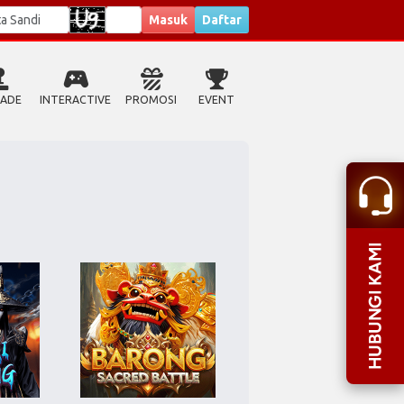
ine Teraman dan Terpercaya Dengan Proses Terpcepat
Selamat Datang di
Masuk
Daftar
ADE
INTERACTIVE
PROMOSI
EVENT