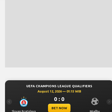
UEFA CHAMPIONS LEAGUE QUALIFIERS
August 12, 2026 — 01:15 WIB
0 : 0
Previous
Ne
BET NOW
Slovan Bratislava
Mjallby