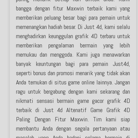
bangga dengan fitur Maxwin terbaik kami yang
memberikan peluang besar bagi para pemain untuk
memenangkan hadiah besar. Di Just 4d, kami selalu
menghadirkan keunggulan grafik 4D terbaru untuk
memberikan pengalaman bermain yang lebih
memukau dan menggoda. Kami juga menawarkan
banyak keuntungan bagi para pemain Just4d,
seperti bonus dan promosi menarik yang tidak akan
Anda temukan di situs game online lainnya. Jangan
ragu untuk bergabung dengan kami sekarang dan
nikmati sensasi bermain game gacor grafik 4D
terbaik di Just 4d Altenatif Game Grafik 4D
Paling Dengan Fitur Maxwin. Tim kami siap
membantu Anda dengan segala pertanyaan atau
masalah yang Anda hadapi selama bermain di