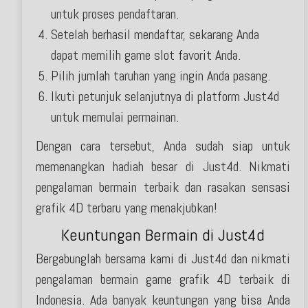
untuk proses pendaftaran.
Setelah berhasil mendaftar, sekarang Anda
dapat memilih game slot favorit Anda.
Pilih jumlah taruhan yang ingin Anda pasang.
Ikuti petunjuk selanjutnya di platform Just4d
untuk memulai permainan.
Dengan cara tersebut, Anda sudah siap untuk
memenangkan hadiah besar di Just4d. Nikmati
pengalaman bermain terbaik dan rasakan sensasi
grafik 4D terbaru yang menakjubkan!
Keuntungan Bermain di Just4d
Bergabunglah bersama kami di Just4d dan nikmati
pengalaman bermain game grafik 4D terbaik di
Indonesia. Ada banyak keuntungan yang bisa Anda