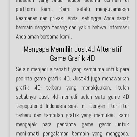
platform kami. Kami selalu mengutamakan
keamanan dan privasi Anda, sehingga Anda dapat
bermain dengan tenang dan yakin bahwa informasi
Anda aman bersama kami.
Mengapa Memilih Just4d Altenatif
Game Grafik 4D
Selain menjadi altenatif yang sempurna untuk para
pecinta game grafik 4D, Just4d juga menawarkan
grafik 4D terbaru yang menakjubkan. Itulah
sebabnya Just 4d menjadi salah satu game 4D
terpopuler di Indonesia saat ini. Dengan fitur-fitur
terbaru dan tampilan grafik yang memukau, kami
mengajak para pencinta game gacor untuk
menikmati pengalaman bermain yang menggoda.