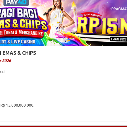
I EMAS & CHIPS
r 2026
asi
i Rp 15,000,000,000.