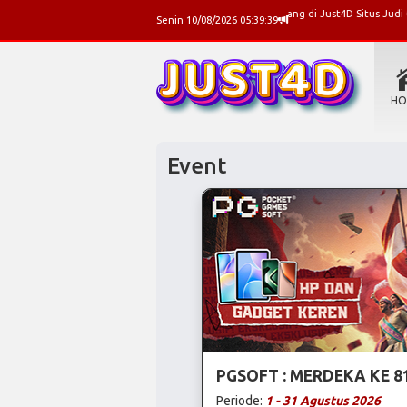
Selamat Datang di Just4D Situs Judi Online Resmi
Senin 10/08/2026 05:39:40
HO
Event
PGSOFT : MERDEKA KE 81
Periode:
1 - 31 Agustus 2026