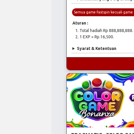
Semua game Fastspin kecuali game
Aturan :
Total hadiah Rp 888,888,888.
1 EXP = Rp.16,500.
Syarat & Ketentuan