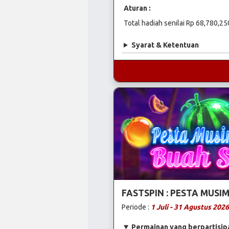
Aturan :
Total hadiah senilai Rp 68,780,25
Syarat & Ketentuan
FASTSPIN : PESTA MUSI
Periode :
1 Juli - 31 Agustus 2026
Permainan yang berpartisip