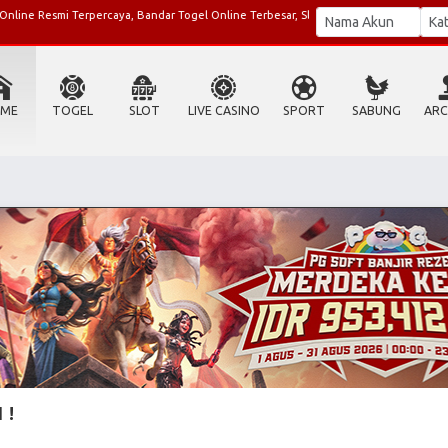
 Terpercaya, Bandar Togel Online Terbesar, Slot, Live Casino, Tembak Ikan Online 
ME
TOGEL
SLOT
LIVE CASINO
SPORT
SABUNG
ARC
 !